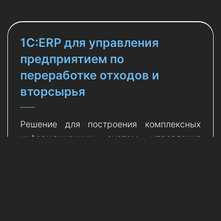
1С:ERP для управления
предприятием по
переработке отходов и
вторсырья
Решение для построения комплексных
информационных систем управления
деятельностью многопрофильных
предприятий, в том числе с технически
сложным многопередельным
производством. Разработано с учетом
требований законодательства Республики
Беларусь, с сохранением всех