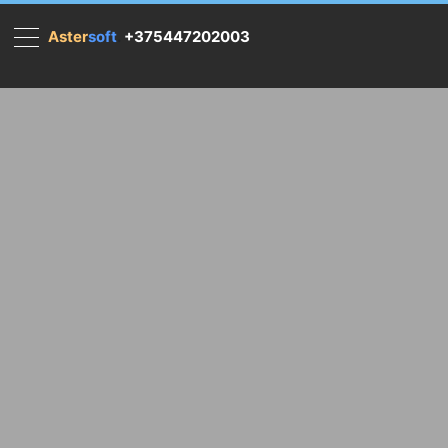
Aster
soft
.
+375447202003